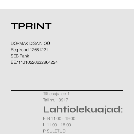
TPRINT
DORMAX DISAIN OÜ
Reg.kood 12661221
SEB Pank
EE711010220232864224
Tähesaju tee 1
Tallinn, 13917
Lahtiolekuajad:
E-R 11.00 - 19.00
L 11.00 - 16.00
P SULETUD